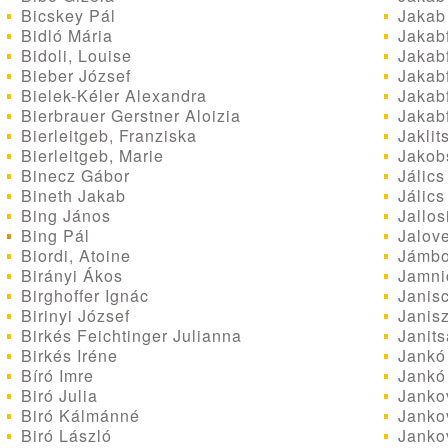
Jakab 
Bicskey Pál
Jakabf
Bidló Mária
Jakabf
Bidoli, Louise
Jakabf
Bieber József
Jakabf
Bielek-Kéler Alexandra
Jakabf
Bierbrauer Gerstner Aloizia
Jaklit
Bierleitgeb, Franziska
Jakobs
Bierleitgeb, Marie
Jálic
Binecz Gábor
Jálics
Bineth Jakab
Jallos
Bing János
Jalove
Bing Pál
Jámbo
Biordi, Atoine
Jamnic
Birányi Ákos
Janisc
Birghoffer Ignác
Janisz
Birinyi József
Janits
Birkés Feichtinger Julianna
Jankó
Birkés Iréne
Jankó 
Bíró Imre
Jankov
Biró Julia
Jankov
Biró Kálmánné
Jankov
Biró László