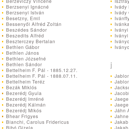
Berzeviczy Vincéné
Isztra
Berzsenyi Ignácné
Ivády
Berzsenyi István
Ivády
Besetzny, Emil
Ivánff
Bessenyői Alfréd Zoltán
Ivánka
Beszédes Sándor
Iványi
Beszedits Alfréd
Iványi
Beszterczey Bertalan
Iványo
Bethlen Gábor
Ivány
Bethlen János
Bethlen Józsefné
j
Bethlen Sándor
Bettelheim F. Pál - 1885.12.27.
Jablon
Bettelheim F. Pál - 1888.07.11.
Jablo
Bettelheim Teréz
Jacks
Bezák Miklós
Jacobi
Bezerédj Gyula
Jaege
Bezerédj Imréné
Jaeger
Bezerédj Kálmán
Jáhn 
Bezerédj Mikós
Jahner
Bhear Frigyes
Jakab
Bianchi, Carolus Fridericus
Jakab 
Bibó Gizela