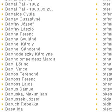
Bartal Pál - 1882
Hofer
Bartal Pál - 1880.03.23.
Hofer 
Bartalos Gyula
Hoffen
Bartay Gusztávné
Hoffer
Bártfay József
Hoffm
Bártfay László
Hoffm
Bartha Ferenc
Hoffm
Bartha Gyuláné
Hoffm
Barthel Károly
Hoffma
Barthel Sándorné
Hoffm
Barthodeiszky Károlyné
Hoffm
Bartholomaeidesz Margit
Hofhau
Bartl Lőrinc
Hofhau
Bartl Vince
Hofman
Bartos Ferencné
Hofstä
Bartoss Ferenc
Hofstä
Bartoss Lajos
Hohen
Bartus Sámuel
Hoitsy
Bartuska, Maximilian
Hokes
Bartussek József
Holda
Baruch Rebekka
Holdh
Basa Ida
Holéc