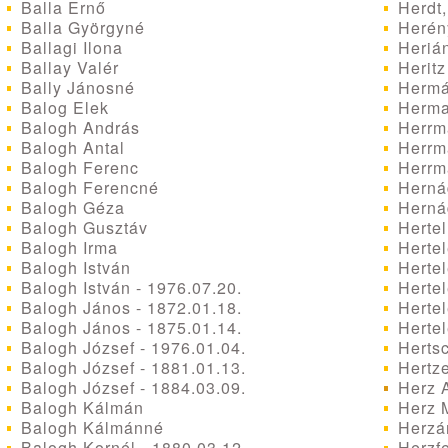
Balla Ernő
Herdt,
Balla Györgyné
Herény
Ballagi Ilona
Herián
Ballay Valér
Heritz
Bally Jánosné
Hermá
Balog Elek
Herma
Balogh András
Herrm
Balogh Antal
Herrm
Balogh Ferenc
Herrm
Balogh Ferencné
Herná
Balogh Géza
Herná
Balogh Gusztáv
Hertel
Balogh Irma
Hertel
Balogh István
Hertel
Balogh István - 1976.07.20.
Hertel
Balogh János - 1872.01.18.
Hertel
Balogh János - 1875.01.14.
Herte
Balogh József - 1976.01.04.
Herts
Balogh József - 1881.01.13.
Hertze
Balogh József - 1884.03.09.
Herz A
Balogh Kálmán
Herz 
Balogh Kálmánné
Herzán
Balogh Kornél - 1880.03.12.
Herzfe