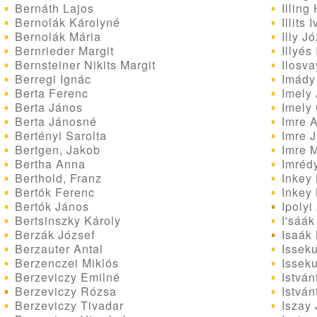
Bernáth Lajos
Illing
Bernolák Károlyné
Illits 
Bernolák Mária
Illy J
Bernrieder Margit
Illyés 
Bernsteiner Nikits Margit
Ilosva
Berregi Ignác
Imády 
Berta Ferenc
Imely 
Berta János
Imely 
Berta Jánosné
Imre A
Bertényi Sarolta
Imre 
Bertgen, Jakob
Imre M
Bertha Anna
Imrédy
Berthold, Franz
Inkey 
Bertók Ferenc
Inkey
Bertók János
Ipolyi
Bertsinszky Károly
I'sáák
Berzák József
Isaák 
Berzauter Antal
Isseku
Berzenczei Miklós
Isseku
Berzeviczy Emilné
István
Berzeviczy Rózsa
István
Berzeviczy Tivadar
Iszay 