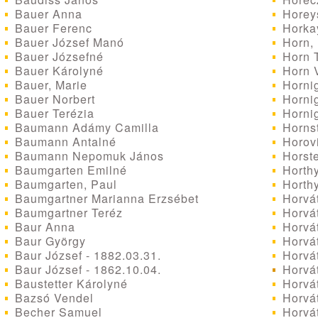
Bauer Anna
Horeys
Bauer Ferenc
Horka
Bauer József Manó
Horn, 
Bauer Józsefné
Horn 
Bauer Károlyné
Horn V
Bauer, Marie
Hornig
Bauer Norbert
Hornig
Bauer Terézia
Hornig
Baumann Adámy Camilla
Hornst
Baumann Antalné
Horovi
Baumann Nepomuk János
Horste
Baumgarten Emilné
Horthy
Baumgarten, Paul
Horthy
Baumgartner Marianna Erzsébet
Horvát
Baumgartner Teréz
Horvát
Baur Anna
Horvát
Baur György
Horvát
Baur József - 1882.03.31.
Horvát
Baur József - 1862.10.04.
Horvát
Baustetter Károlyné
Horvá
Bazsó Vendel
Horvá
Becher Samuel
Horvát