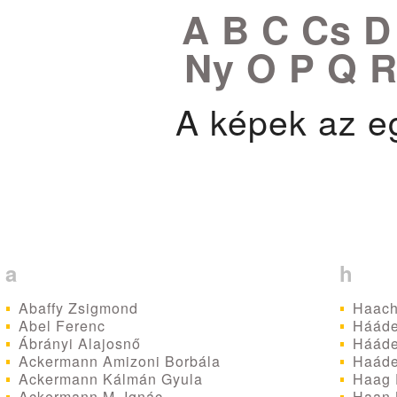
A
B
C
Cs
Ny
O
P
Q
A képek az eg
a
h
Abaffy Zsigmond
Haach
Abel Ferenc
Hááder
Ábrányi Alajosnő
Hááder
Ackermann Amizoni Borbála
Haáde
Ackermann Kálmán Gyula
Haag 
Ackermann M. Ignác
Haan 