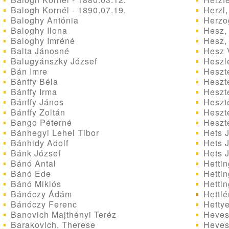
Balogh Kornél - 1890.07.19.
Herzl,
Baloghy Antónia
Herzo
Baloghy Ilona
Hesz, 
Baloghy Imréné
Hesz, 
Balta Jánosné
Hesz 
Balugyánszky József
Heszl
Bán Imre
Heszte
Bánffy Béla
Heszte
Bánffy Irma
Heszte
Bánffy János
Heszte
Bánffy Zoltán
Heszte
Bango Péterné
Heszte
Bánhegyi Lehel Tibor
Hets J
Bánhidy Adolf
Hets J
Bánk József
Hets 
Bánó Antal
Hettin
Bánó Ede
Hettin
Bánó Miklós
Hettin
Bánóczy Ádám
Hettlé
Bánóczy Ferenc
Hettye
Banovich Majthényi Teréz
Heves
Barakovich, Therese
Heves