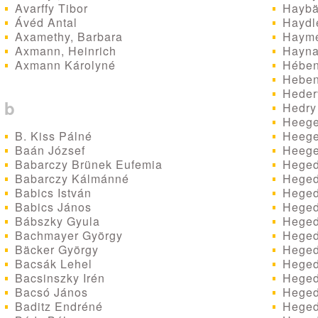
Avarffy Tibor
Haybä
Ávéd Antal
Haydle
Axamethy, Barbara
Haymer
Axmann, Heinrich
Hayna
Axmann Károlyné
Hébens
Heben
Hederv
b
Hedry 
Heege
B. Kiss Pálné
Heege
Baán József
Heeger
Babarczy Brünek Eufemia
Heged
Babarczy Kálmánné
Hegedű
Babics István
Hegedű
Babics János
Hegedű
Bábszky Gyula
Hegedű
Bachmayer György
Hegedü
Bäcker György
Hegedü
Bacsák Lehel
Hegedü
Bacsinszky Irén
Heged
Bacsó János
Heged
Baditz Endréné
Hegedű