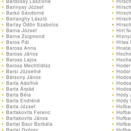
Bárdossy Lászlóné
Hirsch
Barinyay József
Hirsch
Barkó Sándorné
Hirsch
Barlanghy László
Hirsch
Barlay Ödön Szabolcs
Hirsc
Barna József
Hirt 
Barna Zsigmond
Hisny
Baros Pál
Hites 
Baross Anna
Hnatay
Baross János
Hochm
Baross Lajos
Hochst
Baross Mechtildisz
Hoder
Barsi Józsefné
Hodor
Bársony János
Hodos
Barta Adolfné
Hodos
Barta Árpád
Hodos
Barta Béla
Hódy 
Barta Endréné
Hódy 
Barta József
Hofba
Bartakovits Ferenc
Hofbau
Bartakovits János
Hofbau
Bartal Baur Borbála
Hofbau
Bartal György
Hofba