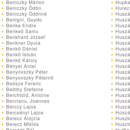
Beniczky Márton
Hupka
Beniczky Ödön
Hurez,
Beniczky Ödönné
Huszá
Benigni, Guydo
Huszár
Benke Endre
Huszá
Benkeő Samu
Huszá
Benkhard József
Huszá
Benkner Gyula
Huszá
Benkő Dániel
Huszár
Benkő István
Huszá
Benkő Károly
Huszá
Bényei Antal
Huszár
Benyovszky Péter
Huszár
Benyovszky Péternő
Huszá
Beösze Ferenc
Huszár
Beöthy Stefanie
Huszár
Berchtóld, Antoine
Huszár
Bercianu, Joannes
Huszá
Bérczy Lajos
Huszá
Bercsényi Lajos
Húszár
Berecz Alojzia
Huszk
Berecz Miklós
Huszti
Bereczk Pál
Hutfle