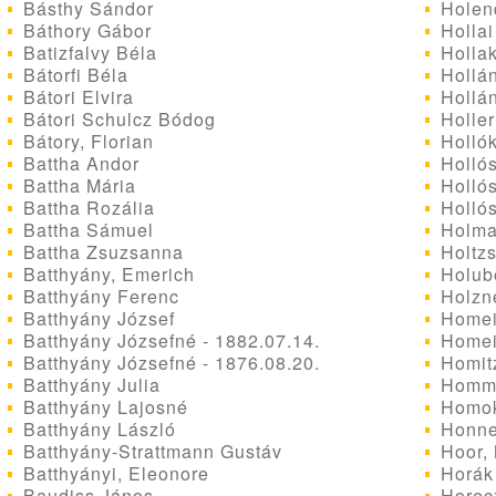
Básthy Sándor
Holen
Báthory Gábor
Hollai
Batizfalvy Béla
Hollak
Bátorfi Béla
Hollán
Bátori Elvira
Hollán
Bátori Schulcz Bódog
Holler
Bátory, Florian
Hollók
Battha Andor
Hollós
Battha Mária
Hollós
Battha Rozália
Holló
Battha Sámuel
Holma
Battha Zsuzsanna
Holtz
Batthyány, Emerich
Holube
Batthyány Ferenc
Holzne
Batthyány József
Homei
Batthyány Józsefné - 1882.07.14.
Homeis
Batthyány Józsefné - 1876.08.20.
Homit
Batthyány Julia
Homme
Batthyány Lajosné
Homok
Batthyány László
Honne
Batthyány-Strattmann Gustáv
Hoor, 
Batthyányi, Eleonore
Horák 
Baudiss János
Horecz