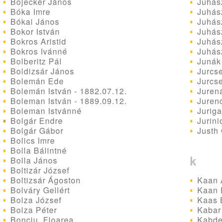
Juhász
Bojecker János
Juhász
Bóka Imre
Juhás
Bókai János
Juhás
Bokor István
Juhász
Bokros Aristid
Juhás
Bokros Ivánné
Junák 
Bolberitz Pál
Jurcse
Boldizsár János
Jurcse
Bolemán Ede
Juren
Bolemán István - 1882.07.12.
Juren
Boleman István - 1889.09.12.
Juriga
Boleman Istvánné
Jurini
Bolgár Endre
Justh
Bolgár Gábor
Bolics Imre
Bolla Bálintné
k
Bolla János
Boltizár József
Kaan 
Boltizsár Ágoston
Kaan
Bolváry Gellért
Kaas 
Bolza József
Kabar
Bolza Péter
Kabde
Bonciu, Floarea