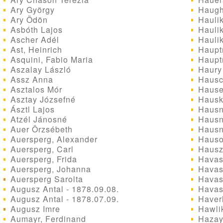
Ary György
Haugh
Ary Ödön
Haulik
Asbóth Lajos
Haulik
Ascher Adél
Haulik
Ast, Heinrich
Haupt
Asquini, Fabio Maria
Haupt
Aszalay László
Haury
Assz Anna
Hausch
Asztalos Mór
Hauser
Asztay Józsefné
Hausk
Ásztl Lajos
Hausn
Atzél Jánosné
Hausn
Auer Örzsébeth
Hausn
Auersperg, Alexander
Hausot
Auersperg, Carl
Hausz
Auersperg, Frida
Havas 
Auersperg, Johanna
Havas
Auersperg Sarolta
Havas
Augusz Antal - 1878.09.08.
Havas
Augusz Antal - 1878.07.09.
Haver
Augusz Imre
Hawli
Aumayr, Ferdinand
Hazay