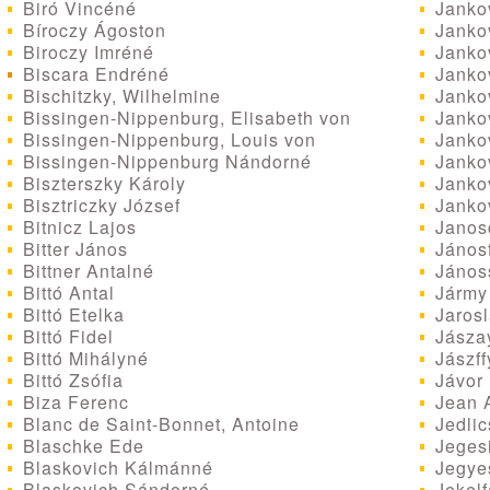
Jankov
Biró Vincéné
Janko
Bíroczy Ágoston
Jankov
Biroczy Imréné
Jankov
Biscara Endréné
Jankov
Bischitzky, Wilhelmine
Jankov
Bissingen-Nippenburg, Elisabeth von
Jankov
Bissingen-Nippenburg, Louis von
Janko
Bissingen-Nippenburg Nándorné
Jankov
Biszterszky Károly
Jankov
Bisztriczky József
Janosc
Bitnicz Lajos
Jánosf
Bitter János
János
Bittner Antalné
Jármy
Bittó Antal
Jarosl
Bittó Etelka
Jászay
Bittó Fidel
Jászff
Bittó Mihályné
Jávor 
Bittó Zsófia
Jean A
Biza Ferenc
Jedlic
Blanc de Saint-Bonnet, Antoine
Jegesi
Blaschke Ede
Jegyes
Blaskovich Kálmánné
Jekelf
Blaskovich Sándorné