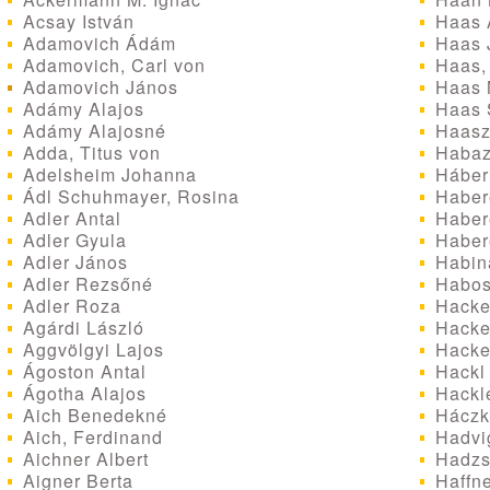
Acsay István
Haas 
Adamovich Ádám
Haas 
Adamovich, Carl von
Haas, 
Adamovich János
Haas 
Adámy Alajos
Haas S
Adámy Alajosné
Haasz
Adda, Titus von
Habaz
Adelsheim Johanna
Háber
Ádl Schuhmayer, Rosina
Haber
Adler Antal
Haber
Adler Gyula
Haber
Adler János
Habin
Adler Rezsőné
Habos
Adler Roza
Hacke
Agárdi László
Hackel
Aggvölgyi Lajos
Hacke
Ágoston Antal
Hackl
Ágotha Alajos
Hackle
Aich Benedekné
Háczk
Aich, Ferdinand
Hadvi
Aichner Albert
Hadzs
Aigner Berta
Haffne