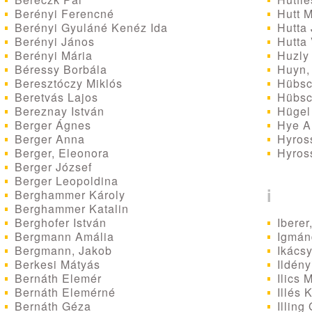
Berényi Ferencné
Hutt M
Berényi Gyuláné Kenéz Ida
Hutta
Berényi János
Hutta 
Berényi Mária
Huzly 
Béressy Borbála
Huyn, 
Beresztóczy Miklós
Hübsc
Beretvás Lajos
Hübsc
Bereznay István
Hügel
Berger Ágnes
Hye Ar
Berger Anna
Hyros
Berger, Eleonora
Hyros
Berger József
Berger Leopoldina
i
Berghammer Károly
Berghammer Katalin
Berghofer István
Iberer
Bergmann Amália
Igmán
Bergmann, Jakob
Ikácsy 
Berkesi Mátyás
Ildény
Bernáth Elemér
Ilics 
Bernáth Elemérné
Illés 
Bernáth Géza
Illing