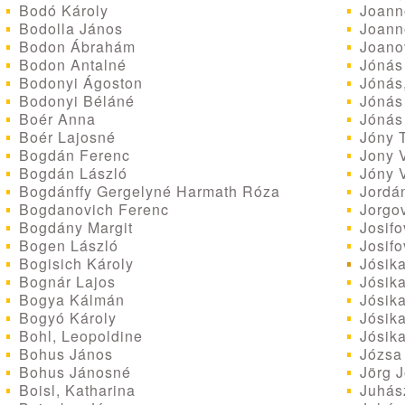
Joanno
Bodó Károly
Joanno
Bodolla János
Joanov
Bodon Ábrahám
Jónás
Bodon Antalné
Jónás,
Bodonyi Ágoston
Jónás 
Bodonyi Béláné
Jónás
Boér Anna
Jóny T
Boér Lajosné
Jony 
Bogdán Ferenc
Jóny 
Bogdán László
Jordán
Bogdánffy Gergelyné Harmath Róza
Jorgov
Bogdanovich Ferenc
Josifov
Bogdány Margit
Josifo
Bogen László
Jósika
Bogisich Károly
Jósik
Bognár Lajos
Jósika
Bogya Kálmán
Jósika
Bogyó Károly
Jósik
Bohl, Leopoldine
Józsa
Bohus János
Jörg J
Bohus Jánosné
Juhász
Boisl, Katharina