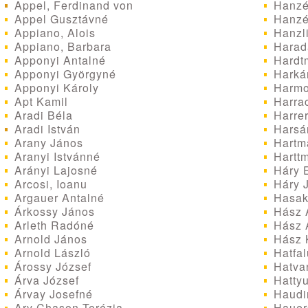
Appel, Ferdinand von
Hanzé
Appel Gusztávné
Hanzé
Appiano, Alois
Hanzli
Appiano, Barbara
Harada
Apponyi Antalné
Hardtm
Apponyi Györgyné
Harkán
Apponyi Károly
Harmo
Apt Kamil
Harrac
Aradi Béla
Harre
Aradi István
Harsán
Arany János
Hartm
Aranyi Istvánné
Hartt
Arányi Lajosné
Háry E
Arcosi, Ioanu
Háry 
Argauer Antalné
Hasak
Árkossy János
Hász 
Arleth Radóné
Hász 
Arnold János
Hász K
Arnold László
Hatfal
Árossy József
Hatva
Árva József
Hattyuf
Árvay Josefné
Haudi
Ary Chason Terézia
Hauers