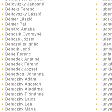
Belovitzky Jánosné
Huber
Bélteki Ferenc
Huber 
Beltovszky László
Huber
Bémer László
Hucsk
Bémer Pál
Hugma
Benárd Amália
Hugon
Bencsik Györgyné
Hugon
Bencze József
Hulény
Benczelits Ignác
Huley
Bendik Jenő
Humbra
Bene Ferenc
Hunfa
Benedek Antalné
Hunfal
Benedek Ferenc
Hunkár
Benedek József
Hunkle
Benedicti, Johanna
Hunwa
Beniczky Ádám
Hunya
Beniczky Ágoston
Hunya
Beniczky Aladárné
Hunya
Beniczky Flóriánné
Hunya
Beniczky Lajos
Hunya
Beniczky Lea
Hunya
Beniczky Mária
Hunya