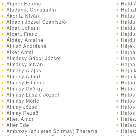
Aigner Ferenc
Haid 
Aiudanu, Constantin
Hainzl
Ákontz István
Hajas 
Albach József Szaniszló
Hajdu
Alber, Johann
Hajdu
Albert, Franz
Hajdú
Áldásy Antalné
Hajdú 
Alitisz Andrásné
Hájek
Alkér Antal
Hajna
Almássy Gábor József
Hajnal
Almássy István
Hajnal
Almásy Alajos
Hajnik
Almásy Albert
Hajnik
Almásy Edmund
Hajnov
Almásy György
Hajós
Almásy László József
Hajós
Almásy Móric
Hajós 
Almay József
Hajós
Almay Rezső
Hajós 
Alter, Anton
Halás
Alter Ede
Halász
Ambrózy (született Szirmay) Therezia
Halász