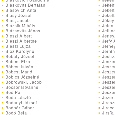
Jekelf
Blaskovits Bertalan
Jekelf
Blasovich Antal
Jekelf
Blásy József
Jékey
Blau, Jacob
Jelen
Blázsik Mihály
Jellin
Blázsovits János
Jeney
Bleszl Albert
Jerfy 
Bleszl Albertné
Jerney
Bleszl Lujza
Jernin
Bloz Károlyné
Jestr
Bobály József
Jesze
Bobest Elza
Jesze
Bóbest István
Jesze
Bobest Manó
Jesze
Bobics Józsefné
Jeszen
Bobrowski, Jacob
Jesze
Bocsor Istvánné
Jesze
Bod Pál
Jezern
Boda László
Jirasz
Bodányi József
Jirece
Bodnár Gábor
Jirsík
Bodó Béla