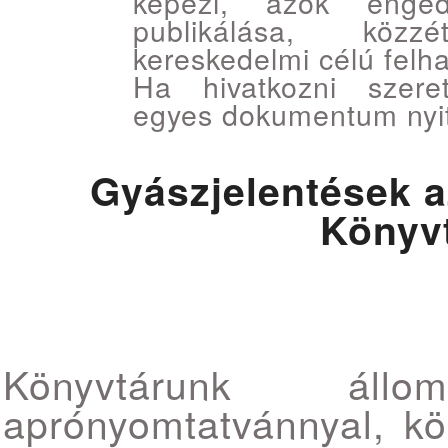
képezi, azok engedé
publikálása, közz
kereskedelmi célú felha
Ha hivatkozni szer
egyes dokumentum nyitó
Gyászjelentések 
Könyv
Könyvtárunk állo
aprónyomtatvánnyal, kö