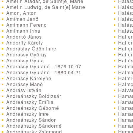
Amelin Aladár, de Saint[e] Marie
Halás
Amelin Ludwig, de Saint[e] Marie
Halás
Amon, Anton
Halás
Amtman Jenő
Halász
Amtmann Ferenc
Halász
Amtmann Irma
Halász
Anderkó János
Haller
Andorffy Károly
Haller
Andrásfay Ödön Imre
Haller
Andrássy György
Haller
Andrássy Gyula
Hallós
Andrássy Gyuláné - 1876.10.07.
Halmá
Andrássy Gyuláné - 1880.04.21.
Halma
Andrássy Károlyné
Halmi
Andrássy Manó
Halmo
Andrásy István
Halvá
Andreánszky Boldizsár
Hamar
Andreánszky Emília
Hamar
Andreánszky Gáborné
Hamar
Andreánszky Imre
Hamar
Andreánszky Sándor
Hamar
Andreánszky Sándorné
Hamar
Andreánszky Zsigmond
Hamme