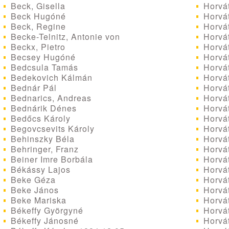
Beck, Gisella
Horvát
Beck Hugóné
Horvá
Beck, Regine
Horvá
Becke-Telnitz, Antonie von
Horvá
Beckx, Pietro
Horvá
Becsey Hugóné
Horvát
Bedcsula Tamás
Horvát
Bedekovich Kálmán
Horvát
Bednár Pál
Horvát
Bednarics, Andreas
Horvá
Bednárik Dénes
Horvá
Bedőcs Károly
Horvá
Begovcsevits Károly
Horvát
Behinszky Béla
Horvát
Behringer, Franz
Horvát
Beiner Imre Borbála
Horvát
Békássy Lajos
Horvát
Beke Géza
Horvát
Beke János
Horvát
Beke Mariska
Horvát
Békeffy Györgyné
Horvát
Békeffy Jánosné
Horvát