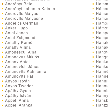
Andrényi Béla
Hamme
Andrényi Johanna Katalin
Hámor
Androvits Mátyás
Hámor
Androvits Mátyásné
Hámos
Angelics Germán
Hámos
Anker Hugó
Hámos
Antal János
Hampe
Antal Zsigmond
Hampe
Antalffy Kornél
Hanák
Antalfy Vilma
Hanák
Antonescu, A'na
Handte
Antonovits Miklós
Hangr
Antony Antal
Hanka
Antunovich János
Hanko
Antunovits Kálmánné
Hanné
Antunovits Pál
Hanné
Ányos István
Hannib
Ányos Tivadar
Hanni
Apáthy Gyula
Hannig
Apáthy István
Hanny
Appel, Anna
Hansk
Appel, Aranka
Hantz