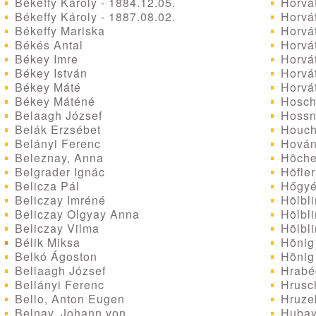
Békeffy Károly - 1884.12.05.
Horvá
Békeffy Károly - 1887.08.02.
Horvát
Békeffy Mariska
Horvá
Békés Antal
Horvát
Békey Imre
Horvát
Békey István
Horvá
Békey Máté
Horvá
Békey Máténé
Hosch
Belaagh József
Hossne
Belák Erzsébet
Houch
Belányi Ferenc
Hován
Beleznay, Anna
Höche
Belgrader Ignác
Höfler
Belicza Pál
Hőgyé
Beliczay Imréné
Hölbli
Beliczay Olgyay Anna
Hölbli
Beliczay Vilma
Hölbli
Bélik Miksa
Hönig 
Belkó Ágoston
Hönig 
Bellaagh József
Hrabéc
Bellányi Ferenc
Hrusc
Bello, Anton Eugen
Hruze
Belnay, Johann von
Hubay