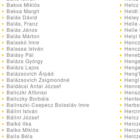
Bakos Miklós
Helcz 
Baksa Margit
Heldt 
Balás Dávid
Heley
Balás, Franz
Helle
Balás János
Helle 
Balás Márton
Helyi 
Balaskó Imre
Hencz
Balassa István
Hencze
Balásy Pál
Henebe
Balázs György
Hengel
Balázs Lajos
Hengel
Balázsovich Árpád
Heng'l
Balázsovich Zsigmondné
Hengl 
Baldácsi Antal József
Henne
Baliczki Alfonso
Hensz
Baliczky Borbála
Hentsc
Balinszki-Csepecz Bolesláv Imre
Herbst
Bálint István
Hercin
Bálint József
Hercz 
Balkó Ilka
Hercze
Balko Miklós
Hercz
Balla Béla
Hercz