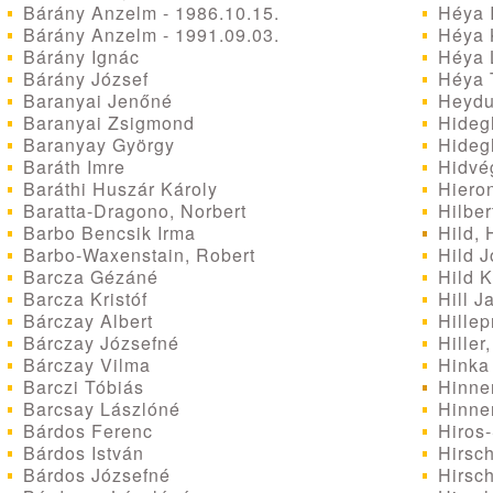
Bárány Anzelm - 1986.10.15.
Héya 
Bárány Anzelm - 1991.09.03.
Héya K
Bárány Ignác
Héya 
Bárány József
Héya 
Baranyai Jenőné
Heydu
Baranyai Zsigmond
Hideg
Baranyay György
Hidegh
Baráth Imre
Hidvé
Baráthi Huszár Károly
Hieron
Baratta-Dragono, Norbert
Hilber
Barbo Bencsik Irma
Hild,
Barbo-Waxenstain, Robert
Hild J
Barcza Gézáné
Hild K
Barcza Kristóf
Hill J
Bárczay Albert
Hillep
Bárczay Józsefné
Hiller,
Bárczay Vilma
Hinka 
Barczi Tóbiás
Hinne
Barcsay Lászlóné
Hinner
Bárdos Ferenc
Hiros-
Bárdos István
Hirsc
Bárdos Józsefné
Hirsch