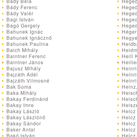
Bády Béla
Hegedű
Bády Ferenc
Hegedű
Bády Valér
Heged
Bagi István
Heged
Bagó Gergely
Hegedü
Bahunek Ignác
Héger
Bahunek Ignácznő
Hegye
Bahunek Paulina
Heidb
Baich Mihály
Heidm
Baintner Ferenc
Heill 
Baintner János
Heille
Bajusz Mihály
Heinri
Bajzáth Adél
Heinri
Bajzáth Vilmosné
Heinri
Bak Soma
Heinz,
Baka Mihály
Heisc
Bakay Ferdinánd
Heisch
Bakay Imre
Heisz
Bakay László
Helcz
Bakay Lászlónő
Helcz 
Bakay Sándor
Helcz
Baker Antal
Helcz
Bakó István
Helcz 