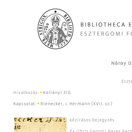
Náray G
Eszt
Hivatkozás:
Kollányi 310.
Kapcsolat:
Rienecker, J. Hermann (XVII. sz.)
kézírásos bejegyzés
Ex libris Georgij Naray Paro