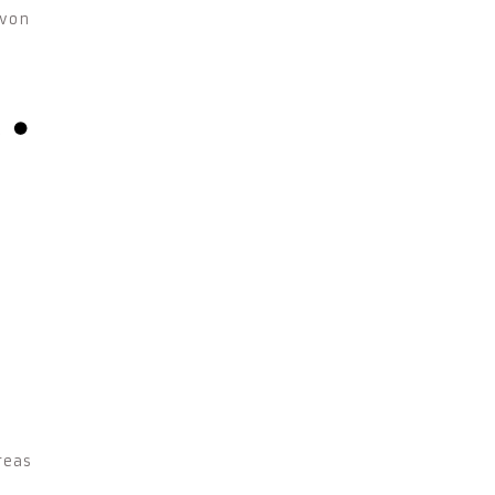
 von
a
reas