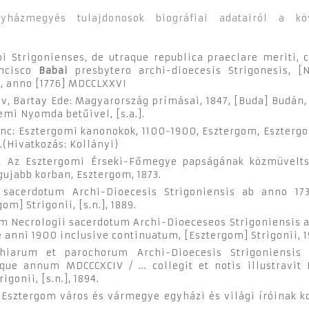
yházmegyés tulajdonosok biográfiai adatairól a köv
pi Strigonienses, de utraque republica praeclare meriti,
ancisco
Babai
presbytero archi-dioecesis Strigonesis, [
, anno [1776] MDCCLXXVI
v, Bartay Ede: Magyarország prímásai, 1847, [Buda] Budán
emi Nyomda betűivel, [s.a.].
nc: Esztergomi kanonokok, 1100-1900, Esztergom, Eszterg
.(Hivatkozás: Kollányi)
: Az Esztergomi Érseki-Főmegye papságának közmüvelts
ujabb korban, Esztergom, 1873.
sacerdotum Archi-Dioecesis Strigoniensis ab anno 173
gom] Strigonii, [s.n.], 1889.
 Necrologii sacerdotum Archi-Dioeceseos Strigoniensis a
 anni 1900 inclusive continuatum, [Esztergom] Strigonii, 1
chiarum et parochorum Archi-Dioecesis Strigoniensis 
que annum MDCCCXCIV / ... collegit et notis illustravit
igonii, [s.n.], 1894.
 Esztergom város és vármegye egyházi és világi íróinak k