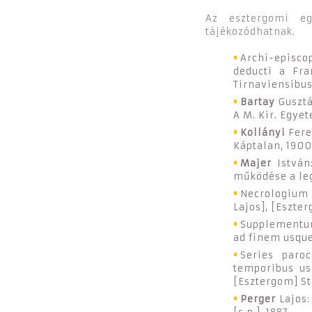
Az esztergomi eg
tájékozódhatnak.
Archi-episco
deducti a Fr
Tirnaviensibus
Bartay
Gusztá
A M. Kir. Egyet
Kollányi
Fere
Káptalan, 1900
Majer
István
működése a leg
Necrologium 
Lajos], [Eszter
Supplementum
ad finem usque
Series paro
temporibus us
[Esztergom] Str
Perger
Lajos: