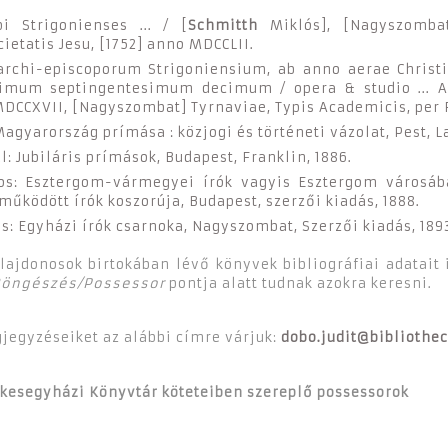
pi Strigonienses ... / [
Schmitth
Miklós], [Nagyszombat
ietatis Jesu, [1752] anno MDCCLII.
archi-episcoporum Strigoniensium, ab anno aerae Christ
imum septingentesimum decimum / opera & studio ... 
] MDCCXVII, [Nagyszombat] Tyrnaviae, Typis Academicis, per
agyarország prímása : közjogi és történeti vázolat, Pest, La
l: Jubiláris prímások, Budapest, Franklin, 1886.
os: Esztergom-vármegyei írók vagyis Esztergom városá
működött írók koszorúja, Budapest, szerzői kiadás, 1888.
s: Egyházi írók csarnoka, Nagyszombat, Szerzői kiadás, 189
lajdonosok birtokában lévő könyvek bibliográfiai adatait 
Böngészés/Possessor
pontja alatt tudnak azokra keresni.
gjegyzéseiket az alábbi címre várjuk:
dobo.judit@bibliothe
kesegyházi Könyvtár köteteiben szereplő possessorok