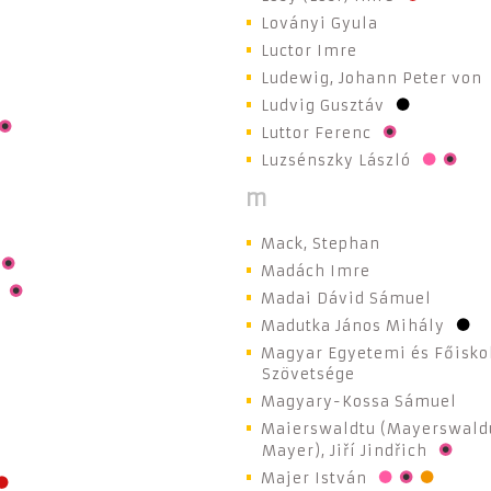
Loványi Gyula
Luctor Imre
Ludewig, Johann Peter von
Ludvig Gusztáv
Luttor Ferenc
Luzsénszky László
m
Mack, Stephan
Madách Imre
Madai Dávid Sámuel
Madutka János Mihály
Magyar Egyetemi és Főiskol
Szövetsége
Magyary-Kossa Sámuel
Maierswaldtu (Mayerswald
Mayer), Jiří Jindřich
Majer István