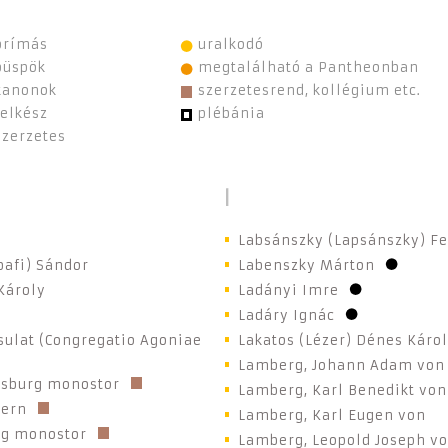
l
Labsánszky (Lapsánszky) F
bafi) Sándor
Labenszky Márton
Károly
Ladányi Imre
Ladáry Ignác
sulat (Congregatio Agoniae
Lakatos (Lézer) Dénes Káro
Lamberg, Johann Adam von
gsburg monostor
Lamberg, Karl Benedikt von
yern
Lamberg, Karl Eugen von
ig monostor
Lamberg, Leopold Joseph v