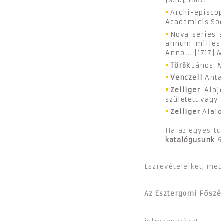
[s.n.], 1887.
Archi-episco
Academicis Soc
Nova series 
annum milles
Anno ... [1717
Török
János: M
Venczell
Anta
Zelliger
Alaj
született vagy 
Zelliger
Alajo
Ha az egyes tu
katalógusunk
Észrevételeiket, me
Az Esztergomi Főszé