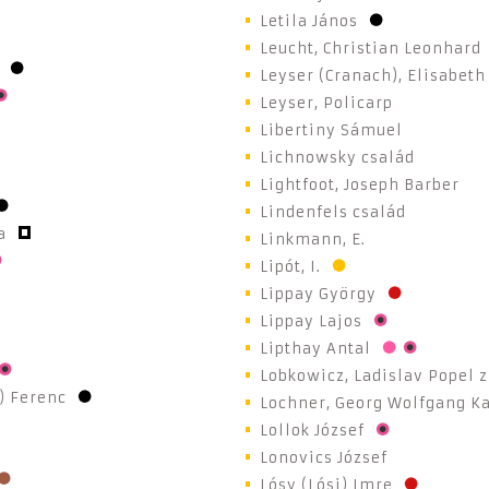
Letila János
Leucht, Christian Leonhard
Leyser (Cranach), Elisabeth
Leyser, Policarp
Libertiny Sámuel
Lichnowsky család
Lightfoot, Joseph Barber
Lindenfels család
a
Linkmann, E.
Lipót, I.
Lippay György
Lippay Lajos
Lipthay Antal
Lobkowicz, Ladislav Popel z
) Ferenc
Lochner, Georg Wolfgang Ka
Lollok József
Lonovics József
Lósy (Lósi) Imre