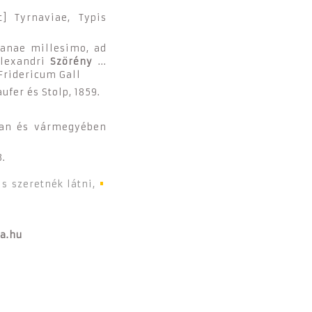
] Tyrnaviae, Typis
ianae millesimo, ad
Alexandri
Szörény
...
 Fridericum Gall
ufer és Stolp, 1859.
ban és vármegyében
3.
is szeretnék látni,
ca.hu