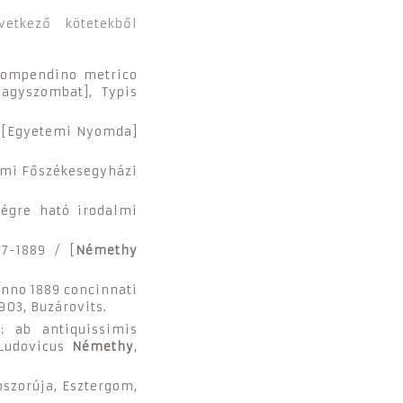
etkező kötetekből
 compendino metrico
Nagyszombat], Typis
, [Egyetemi Nyomda]
omi Főszékesegyházi
égre ható irodalmi
7-1889 / [
Némethy
nno 1889 concinnati
903, Buzárovits.
: ab antiquissimis
 Ludovicus
Némethy
,
oszorúja, Esztergom,