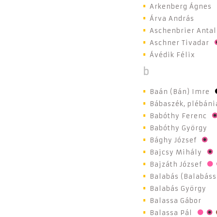
Arkenberg Ágnes
Árva András
Aschenbrier Antal
Aschner Tivadar
Ávédik Félix
b
Baán (Bán) Imre
Bábaszék, plébáni
Babóthy Ferenc
Babóthy György
Bághy József
Bajcsy Mihály
Bajzáth József
Balabás (Balabáss
Balabás György
Balassa Gábor
Balassa Pál