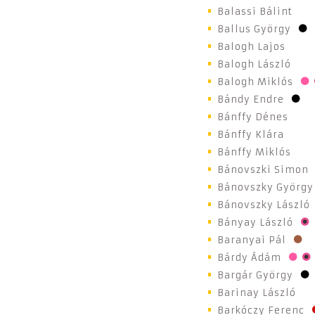
Balassi Bálint
Ballus György
Balogh Lajos
Balogh László
Balogh Miklós
Bándy Endre
Bánffy Dénes
Bánffy Klára
Bánffy Miklós
Bánovszki Simon
Bánovszky György
Bánovszky László
Bányay László
Baranyai Pál
Bárdy Ádám
Bargár György
Barinay László
Barkóczy Ferenc