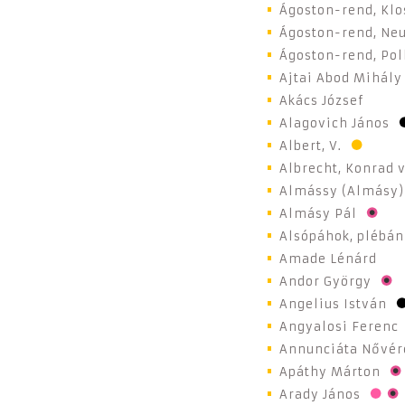
Ágoston-rend, Klo
Ágoston-rend, Neu
Ágoston-rend, Pol
Ajtai Abod Mihály
Akács József
Alagovich János
Albert, V.
Albrecht, Konrad 
Almássy (Almásy)
Almásy Pál
Alsópáhok, plébán
Amade Lénárd
Andor György
Angelius István
Angyalosi Ferenc
Annunciáta Nővére
Apáthy Márton
Arady János