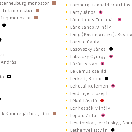
sterneuburg monostor
Lamberg, Leopold Matthias
stift monostor
Lamy János
ling monostor
Láng János Fortunát
Láng János Mihály
Lang (Paumgartner), Rosin
Lansee Gyula
Lasovszky János
von
Latkóczy György
 András
Lázár István
Le Camus család
ia
Leckelt, Bruno
Lehotai Kelemen
Leidinger, Joseph
Lékai László
Lenhossék Mihály
k Kongregációja, Linz
Lepold Antal
Lescimsky (Lescinsky), And
Lethenyei István