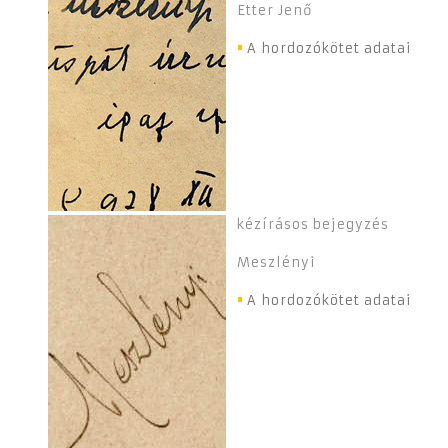
Etter Jenő
A hordozókötet adatai
kézírásos bejegyzés
Meszlényi
A hordozókötet adatai