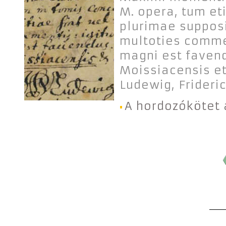
M. opera, tum et
plurimae supposit
multoties commen
magni est favend
Moissiacensis et
Ludewig, Frideri
A hordozókötet 