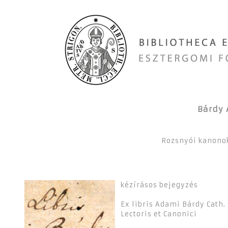
Bárdy 
Rozsnyói kanonok,
kézírásos bejegyzés
Ex libris Adami Bárdy Cath.
Lectoris et Canonici