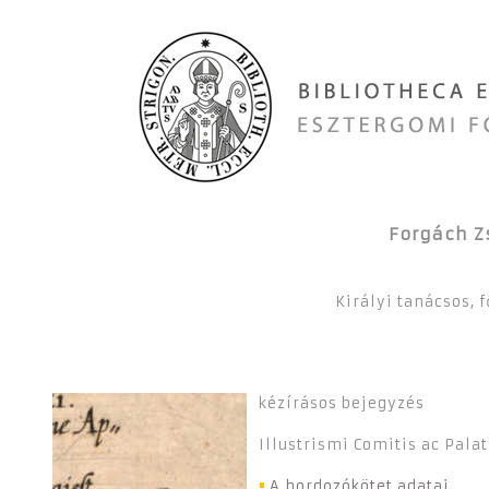
Forgách Z
Királyi tanácsos, 
kézírásos bejegyzés
Illustrismi Comitis ac Palati
A hordozókötet adatai